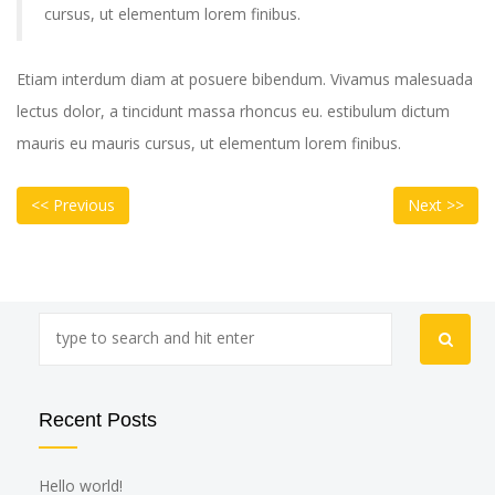
cursus, ut elementum lorem finibus.
Etiam interdum diam at posuere bibendum. Vivamus malesuada
lectus dolor, a tincidunt massa rhoncus eu. estibulum dictum
mauris eu mauris cursus, ut elementum lorem finibus.
POST
Previous
Ne
NAVIGATION
<< Previous
Next >>
post:
po
Recent Posts
Hello world!